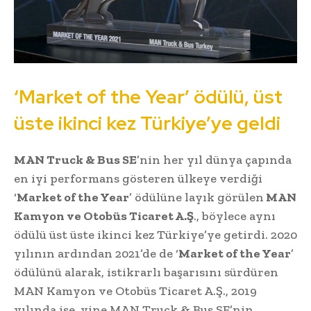
‘Market of the Year’ ödülü, üst
üste ikinci kez Türkiye’ye geldi
MAN Truck & Bus SE
’nin her yıl dünya çapında
en iyi performans gösteren ülkeye verdiği
‘
Market of the Year
’ ödülüne layık görülen
MAN
Kamyon ve Otobüs Ticaret A.Ş
., böylece aynı
ödülü üst üste ikinci kez Türkiye’ye getirdi. 2020
yılının ardından 2021’de de ‘
Market of the Year
’
ödülünü alarak, istikrarlı başarısını sürdüren
MAN Kamyon ve Otobüs Ticaret A.Ş., 2019
yılında ise, yine MAN Truck & Bus SE’nin