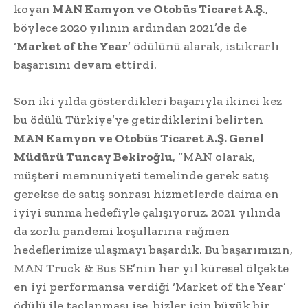
koyan
MAN Kamyon ve Otobüs Ticaret A.Ş
.,
böylece 2020 yılının ardından 2021’de de
‘
Market of the Year
’ ödülünü alarak, istikrarlı
başarısını devam ettirdi.
Son iki yılda gösterdikleri başarıyla ikinci kez
bu ödülü Türkiye’ye getirdiklerini belirten
MAN Kamyon ve Otobüs Ticaret A.Ş. Genel
Müdürü Tuncay Bekiroğlu
, “MAN olarak,
müşteri memnuniyeti temelinde gerek satış
gerekse de satış sonrası hizmetlerde daima en
iyiyi sunma hedefiyle çalışıyoruz. 2021 yılında
da zorlu pandemi koşullarına rağmen
hedeflerimize ulaşmayı başardık. Bu başarımızın,
MAN Truck & Bus SE’nin her yıl küresel ölçekte
en iyi performansa verdiği ‘Market of the Year’
ödülü ile taçlanması ise, bizler için büyük bir