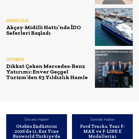
DENİZCİLİK
Akçay-Midilli Hattı’nda İDO
Seferleri Başladı
OTOBÜS
Dikkat Çeken Mercedes-Benz
Yatırımı: Enver Geçgel
Turizm’den 63 Yıldızlık Hamle
Önceki Haber
Sonraki Haber
Otobüs Endüstrisi
Ford Trucks, Yeni F-
2026’da 11. Kez Yine
MAX ve F-LINE E
Busworld Türkiye’de
Modellerini