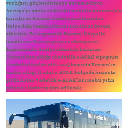
varlığını güçlendirmeye devam ediyor.
Avrupa’yı adeta elektrikli mobilite kavramıyla
tanıştıran Karsan, hedef pazarlarından
İtalya’daki teslimatlarını son sürat devam
ettiriyor. Bu kapsamda Karsan, İtalya ile
imzalanan Consip çerçeve sözleşmesi
kapsamında, Sicilya adasında bulunan
Catania’dan aldığı 18 adetlik e-ATAK sipaşinin
11 adedini teslim etti. 2023 başında Karsan’ın
teslim ettiği 11 adet e-ATAK, bölgede hizmete
girdi. Kalan 7 adetlik e-ATAK’ları ise bu yılın
ortasına kadar teslim edilecek.