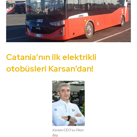
Catania’nın ilk elektrikli
otobüsleri Karsan’dan!
Karsan CEO’su Okan
Baş