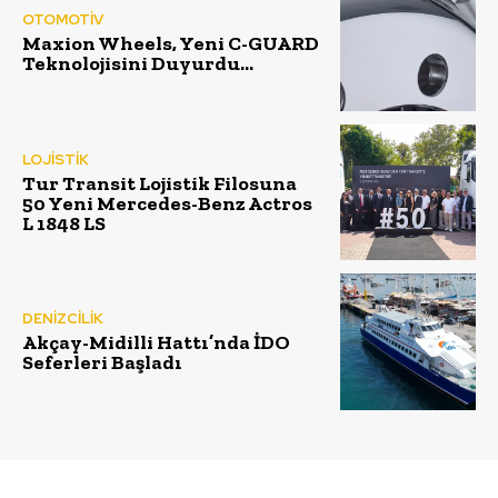
OTOMOTİV
Maxion Wheels, Yeni C-GUARD
Teknolojisini Duyurdu…
LOJİSTİK
Tur Transit Lojistik Filosuna
50 Yeni Mercedes-Benz Actros
L 1848 LS
DENİZCİLİK
Akçay-Midilli Hattı’nda İDO
Seferleri Başladı