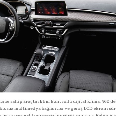
acme sahip araçta iklim kontrollü dijital klima, 360 d
ablosuz multimedya bağlantısı ve geniş LCD ekranı sür
 üstün ses yalıtımı sessiz bir sürüş sunuyor. Kabin iç