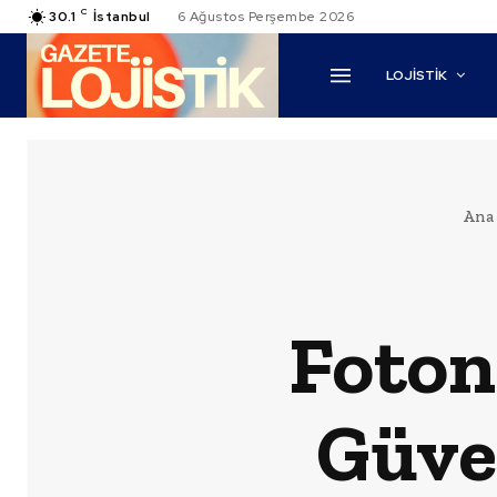
C
30.1
İstanbul
6 Ağustos Perşembe 2026
LOJİSTİK
Ana 
Foton
Güve