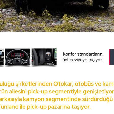
uluğu şirketlerinden Otokar, otobüs ve k
rün ailesini pick-up segmentiyle genişletiyor
arkasıyla kamyon segmentinde sürdürdüğü 
 Tunland ile pick-up pazarına taşıyor.