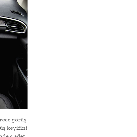
erece görüş
üş keyifini
inde 4 adet