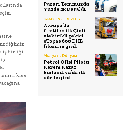
Pazarı Temmuzda
ıcılarında
Yüzde 25 Daraldı
seçim
KAMYON-TREYLER
Avrupa’da
üretilen ilk Çinli
elektrikli çekici
ntine
eTopas 600 DHL
girdiğimiz
filosuna girdi
iş birliği
Akaryakıt Dünyası
 iş
Petrol Ofisi Pilotu
Kerem Kazaz
k.
Finlandiya’da ilk
nsının kısa
dörde girdi
ıyacağına