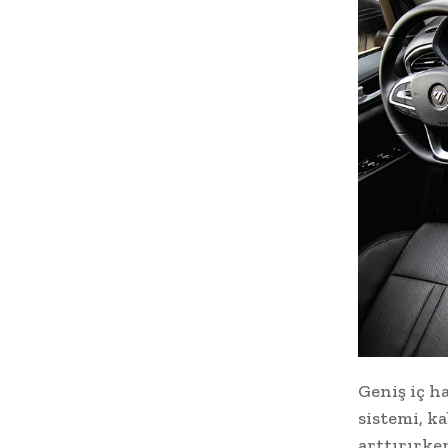
Geniş iç h
sistemi, k
arttırırken