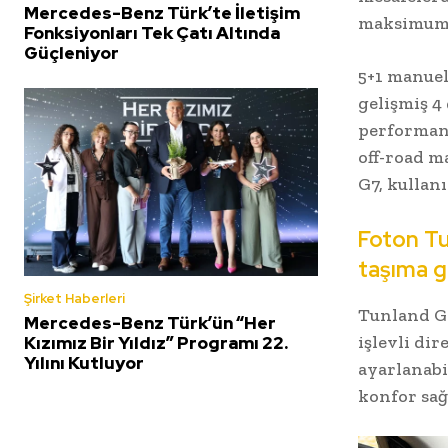
Mercedes-Benz Türk’te İletişim
maksimum h
Fonksiyonları Tek Çatı Altında
Güçleniyor
5+1 manuel
gelişmiş 4
performans
off-road m
G7, kullan
Foton Tu
taşıma 
Şirket Haberleri
Tunland G7
Mercedes-Benz Türk’ün “Her
işlevli di
Kızımız Bir Yıldız” Programı 22.
Yılını Kutluyor
ayarlanabi
konfor sağ