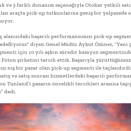
enk ve 3 farklı donanım seçeneğiyle Otokar yetkili sat
ulan araçta pick-up tutkunlarına geniş bir yelpazede 
nuyor.
aç alanındaki başarılı performansımızı pick-up segme
edefliyoruz” diyen Genel Müdür Aykut Özüner, “Yeni 
gmenti için 10 yılı aşkın süredir kamyon segmentinde 
 Foton şirketini tercih ettik. Başarıyla yürüttüğümüz
ızı niş bir pazar olan pick-up segmenti ile taçlandırdı
satış ve satış sonrası hizmetlerdeki başarılı performa
on Tunland’i pazarın öncelikli tercihleri arasına taş
” dedi.