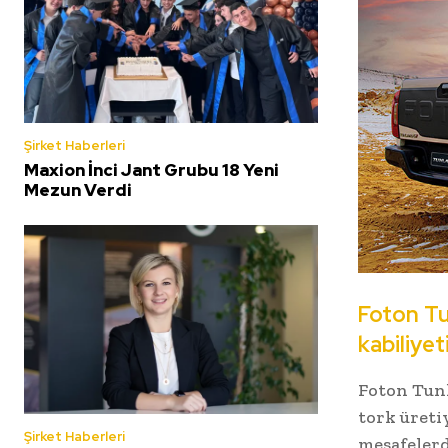
Şirket Haberleri
Maxion İnci Jant Grubu 18 Yeni
Mezun Verdi
Foton Tu
kabiliyet
Foton Tunl
tork üretiy
Şirket Haberleri
mesafelerd