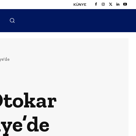
KÜNYE
ye'de
Otokar
ye’de