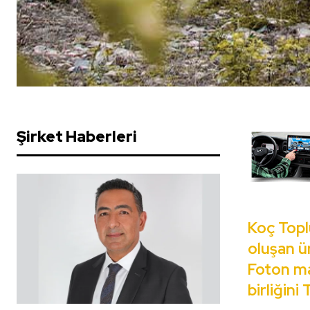
Şirket Haberleri
Koç Topl
oluşan ü
Foton m
birliğini