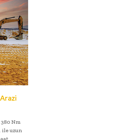
Arazi
e 380 Nm
 ile uzun
saat