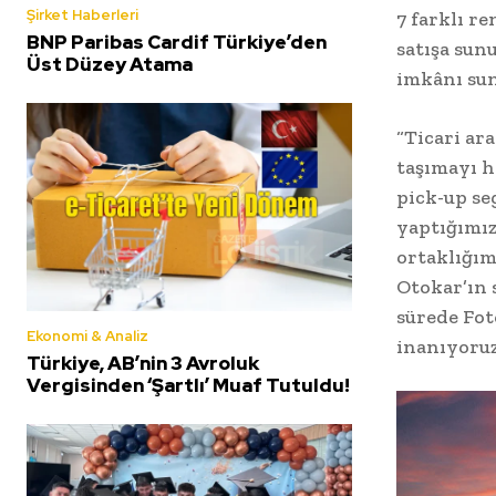
Şirket Haberleri
7 farklı r
BNP Paribas Cardif Türkiye’den
satışa sun
Üst Düzey Atama
imkânı su
“Ticari ar
taşımayı h
pick-up se
yaptığımız
ortaklığım
Otokar’ın 
sürede Fot
Ekonomi & Analiz
inanıyoruz
Türkiye, AB’nin 3 Avroluk
Vergisinden ‘Şartlı’ Muaf Tutuldu!