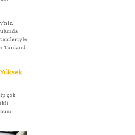
7’nin
oşulunda
stemleriyle
an Tunland
r.
 Yüksek
hip çok
ikli
simum