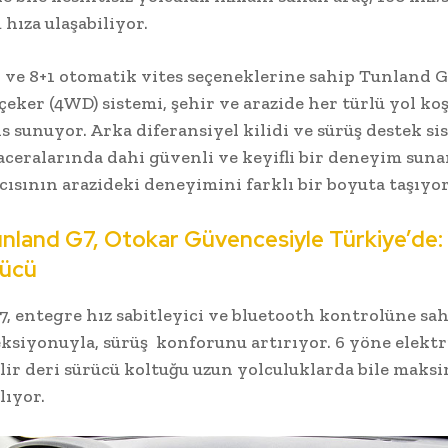
ıza ulaşabiliyor.
 ve 8+1 otomatik vites seçeneklerine sahip Tunland G
 çeker (4WD) sistemi, şehir ve arazide her türlü yol k
 sunuyor. Arka diferansiyel kilidi ve sürüş destek si
aceralarında dahi güvenli ve keyifli bir deneyim sun
ıcısının arazideki deneyimini farklı bir boyuta taşıyo
nland G7, Otokar Güvencesiyle Türkiye’de:
gücü
, entegre hız sabitleyici ve bluetooth kontrolüne sa
reksiyonuyla, sürüş konforunu artırıyor. 6 yöne elektr
lir deri sürücü koltuğu uzun yolculuklarda bile mak
lıyor.