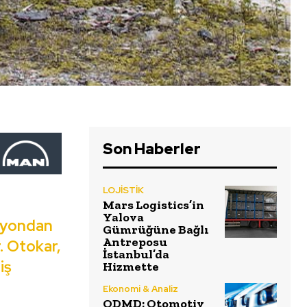
Son Haberler
LOJİSTİK
Mars Logistics’in
Yalova
amyondan
Gümrüğüne Bağlı
Antreposu
. Otokar,
İstanbul’da
iş
Hizmette
Ekonomi & Analiz
ODMD: Otomotiv