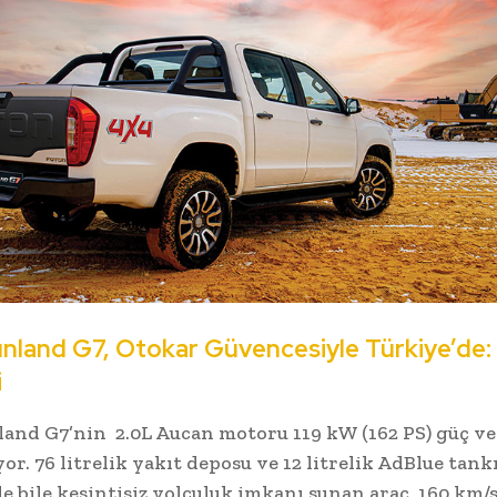
nland G7, Otokar Güvencesiyle Türkiye’de: 
i
and G7’nin 2.0L Aucan motoru 119 kW (162 PS) güç v
or. 76 litrelik yakıt deposu ve 12 litrelik AdBlue tankı
e bile kesintisiz yolculuk imkanı sunan araç, 160 km/