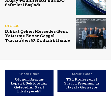
Akçay-Midilli Hattı’nda İDO
Seferleri Başladı
OTOBÜS
Dikkat Çeken Mercedes-Benz
Yatırımı: Enver Geçgel
Turizm’den 63 Yıldızlık Hamle
Önceki Haber
Sonraki Haber
Otonom Araçlar
TGL, Profesyonel
Lojistik Sektörünün
Sürücü Programı’nı
Geleceğini Nasıl
Hayata Geçiriyor
Etkileyecek?