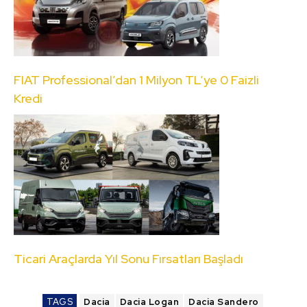
FIAT Professional’dan 1 Milyon TL’ye 0 Faizli
Kredi
Ticari Araçlarda Yıl Sonu Fırsatları Başladı
TAGS
Dacia
Dacia Logan
Dacia Sandero