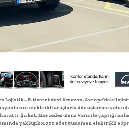
e Lojistik– E-ticaret devi Amazon, Avrupa’daki lojist
asyonlarını elektrikli araçlarla dönüştürme yolund
dım attı. Şirket, Mercedes-Benz Vans ile yaptığı anl
amında yaklaşık 5.000 adet tamamen elektrikli eSpr