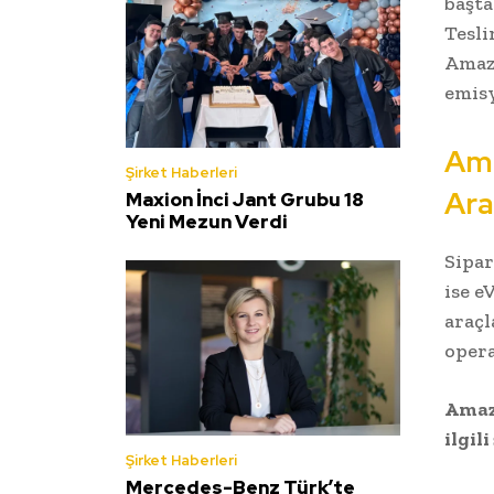
başt
Tesli
Amazo
emisy
Ama
Şirket Haberleri
Ara
Maxion İnci Jant Grubu 18
Yeni Mezun Verdi
Sipar
ise e
araçl
opera
Amaz
ilgil
Şirket Haberleri
Mercedes-Benz Türk’te