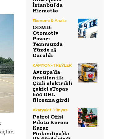
İstanbul’da
Hizmette
Ekonomi & Analiz
ODMD:
Otomotiv
Pazarı
Temmuzda
Yüzde 25
Daraldı
KAMYON-TREYLER
Avrupa’da
üretilen ilk
Çinli elektrikli
çekici eTopas
600 DHL
filosuna girdi
Akaryakıt Dünyası
Petrol Ofisi
Pilotu Kerem
k
Kazaz
açlar,
Finlandiya’da
ilk dörde girdi