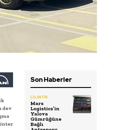
Son Haberler
LOJİSTİK
ik
Mars
a dev
Logistics’in
Yalova
aşma
Gümrüğüne
inter
Bağlı
Antreposu