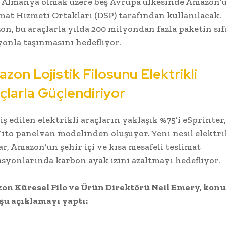
a Almanya olmak üzere beş Avrupa ülkesinde Amazon’
mat Hizmeti Ortakları (DSP) tarafından kullanılacak.
n, bu araçlarla yılda 200 milyondan fazla paketin sıf
onla taşınmasını hedefliyor.
zon Lojistik Filosunu Elektrikli
çlarla Güçlendiriyor
iş edilen elektrikli araçların yaklaşık %75’i eSprinter,
Vito panelvan modelinden oluşuyor. Yeni nesil elektri
ar, Amazon’un şehir içi ve kısa mesafeli teslimat
syonlarında karbon ayak izini azaltmayı hedefliyor.
on Küresel Filo ve Ürün Direktörü Neil Emery, konu
i şu açıklamayı yaptı: