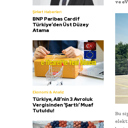
ve eV
Şirket Haberleri
BNP Paribas Cardif
Türkiye’den Üst Düzey
Atama
Ekonomi & Analiz
Türkiye, AB’nin 3 Avroluk
Vergisinden ‘Şartlı’ Muaf
Tutuldu!
Bu si
elekt