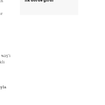
un
ır
 %25’i
kli
yla