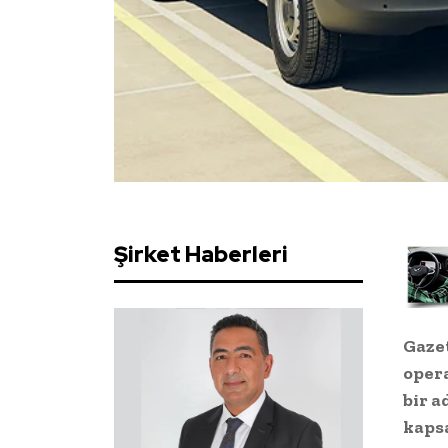
Şirket Haberleri
Gazet
oper
bir a
kaps