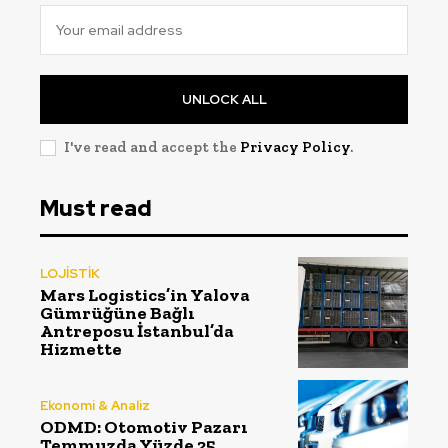
UNLOCK ALL
I've read and accept the
Privacy Policy
.
Must read
LOJİSTİK
Mars Logistics’in Yalova
Gümrüğüne Bağlı
Antreposu İstanbul’da
Hizmette
Ekonomi & Analiz
ODMD: Otomotiv Pazarı
Temmuzda Yüzde 25