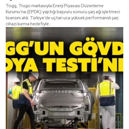
Togg, Trugo markasıyla Enerji Piyasası Düzenleme
Kurumu’na (EPDK) yaptığı başvuru sonucu şarj ağı işletmeci
lisansını aldı. Türkiye’de uçtan uca yüksek performanslı şarj
cihazı kurma hedefiyle...