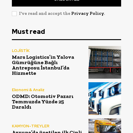
I've read and accept the
Privacy Policy
.
Must read
LOJİSTİK
Mars Logistics’in Yalova
Gümrüğüne Bağlı
Antreposu İstanbul’da
Hizmette
Ekonomi & Analiz
ODMD: Otomotiv Pazarı
Temmuzda Yüzde 25
Daraldı
KAMYON-TREYLER
Avrupa’da üretilen ilk Çinli