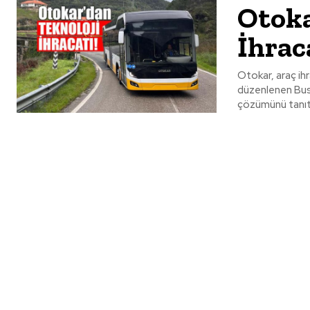
Otoka
İhrac
Otokar, araç ihr
düzenlenen Busw
çözümünü tanıta