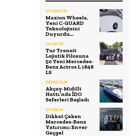
OTOMOTİV
Maxion Wheels,
Yeni C-GUARD
Teknolojisini
Duyurdu…
LOJİSTİK
Tur Transit
Lojistik Filosuna
50 Yeni Mercedes-
Benz Actros L 1848
LS
DENİZCİLİK
Akçay-Midilli
Hattı’nda İDO
Seferleri Başladı
OTOBÜS
Dikkat Çeken
Mercedes-Benz
Yatırımı: Enver
Geçgel