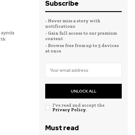
Subscribe
- Never miss a story with
notifications
s ayında
- Gain full access to our premium
content
tik
- Browse free from up to 5 devices
at once
UNLOCK ALL
I've read and accept the
Privacy Policy
.
Must read