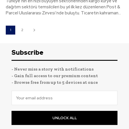
Türkiye’nin en hızlı büyüyen sektörlerinden kargo kurye ve
dağıtım sektörü temsilcileri bu yıl ilk kez düzenlenen Post &
Parcel Uluslararası Zirvesi’nde buluştu. Ticaretin kahraman...
1
2
Subscribe
- Never miss a story with notifications
- Gain full access to our premium content
- Browse free from up to 5 devices at once
UNLOCK ALL