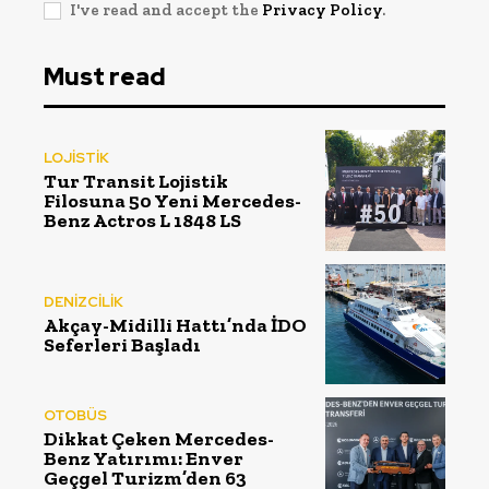
I've read and accept the
Privacy Policy
.
Must read
LOJİSTİK
Tur Transit Lojistik
Filosuna 50 Yeni Mercedes-
Benz Actros L 1848 LS
DENİZCİLİK
Akçay-Midilli Hattı’nda İDO
Seferleri Başladı
OTOBÜS
Dikkat Çeken Mercedes-
Benz Yatırımı: Enver
Geçgel Turizm’den 63