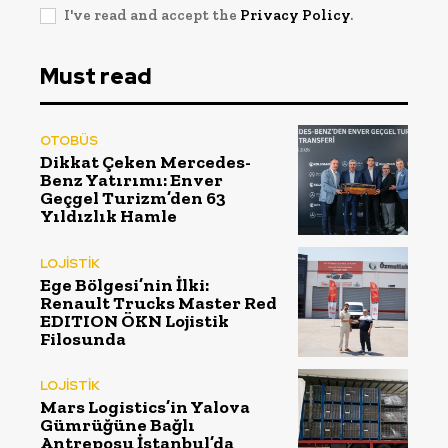
I've read and accept the
Privacy Policy
.
Must read
OTOBÜS
Dikkat Çeken Mercedes-
Benz Yatırımı: Enver
Geçgel Turizm’den 63
Yıldızlık Hamle
LOJİSTİK
Ege Bölgesi’nin İlki:
Renault Trucks Master Red
EDITION ÖKN Lojistik
Filosunda
LOJİSTİK
Mars Logistics’in Yalova
Gümrüğüne Bağlı
Antreposu İstanbul’da