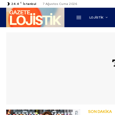
C
24.4
İstanbul
7 Ağustos Cuma 2026
LOJİSTİK
SON DAKİKA