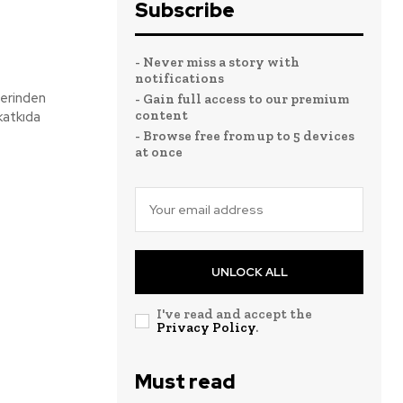
Subscribe
- Never miss a story with
notifications
lerinden
- Gain full access to our premium
content
katkıda
- Browse free from up to 5 devices
at once
UNLOCK ALL
I've read and accept the
Privacy Policy
.
Must read