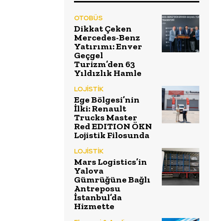
OTOBÜS
Dikkat Çeken
Mercedes-Benz
Yatırımı: Enver
Geçgel
Turizm’den 63
Yıldızlık Hamle
LOJİSTİK
Ege Bölgesi’nin
İlki: Renault
Trucks Master
Red EDITION ÖKN
Lojistik Filosunda
LOJİSTİK
Mars Logistics’in
Yalova
Gümrüğüne Bağlı
Antreposu
İstanbul’da
Hizmette