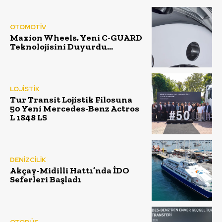
OTOMOTİV
Maxion Wheels, Yeni C-GUARD
Teknolojisini Duyurdu…
LOJİSTİK
Tur Transit Lojistik Filosuna
50 Yeni Mercedes-Benz Actros
L 1848 LS
DENİZCİLİK
Akçay-Midilli Hattı’nda İDO
Seferleri Başladı